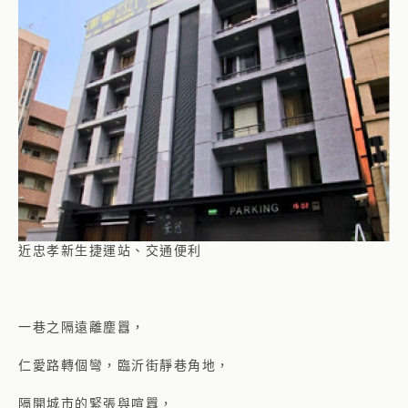
近忠孝新生捷運站、交通便利
一巷之隔遠離塵囂，
仁愛路轉個彎，臨沂街靜巷角地，
隔開城市的緊張與喧囂，