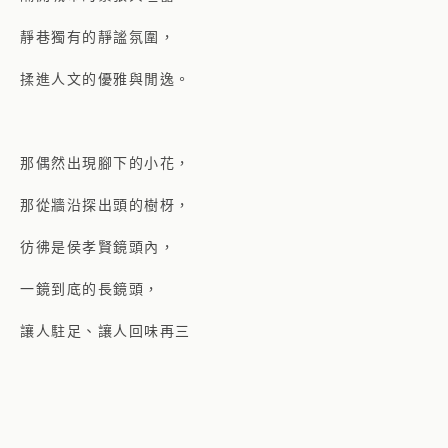
靜巷獨有的靜謐氛圍，
揉進人文的優雅與閒逸。
那偶然出現腳下的小花，
那從牆沿探出頭的樹枒，
彷彿是侯孝賢鏡頭內，
一鏡到底的長鏡頭，
讓人駐足、讓人回味再三